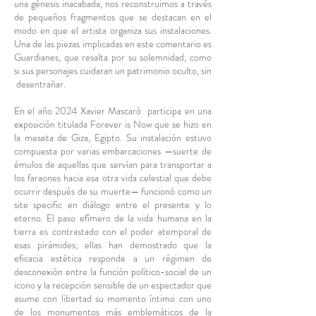
una génesis inacabada, nos reconstruimos a través
de pequeños fragmentos que se destacan en el
modo en que el artista organiza sus instalaciones.
Una de las piezas implicadas en este comentario es
Guardianes, que resalta por su solemnidad, como
si sus personajes cuidaran un patrimonio oculto, sin
desentrañar.
En el año 2024 Xavier Mascaró participa en una
exposición titulada Forever is Now que se hizo en
la meseta de Giza, Egipto. Su instalación estuvo
compuesta por varias embarcaciones —suerte de
émulos de aquellas que servían para transportar a
los faraones hacia esa otra vida celestial que debe
ocurrir después de su muerte— funcionó como un
site specific en diálogo entre el presente y lo
eterno. El paso efímero de la vida humana en la
tierra es contrastado con el poder atemporal de
esas pirámides; ellas han demostrado que la
eficacia estética responde a un régimen de
desconexión entre la función político-social de un
icono y la recepción sensible de un espectador que
asume con libertad su momento íntimo con uno
de los monumentos más emblemáticos de la