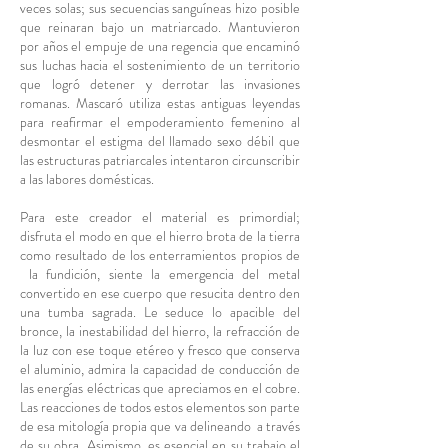
veces solas; sus secuencias sanguíneas hizo posible
que reinaran bajo un matriarcado. Mantuvieron
por años el empuje de una regencia que encaminó
sus luchas hacia el sostenimiento de un territorio
que logró detener y derrotar las invasiones
romanas. Mascaró utiliza estas antiguas leyendas
para reafirmar el empoderamiento femenino al
desmontar el estigma del llamado sexo débil que
las estructuras patriarcales intentaron circunscribir
a las labores domésticas.
Para este creador el material es primordial;
disfruta el modo en que el hierro brota de la tierra
como resultado de los enterramientos propios de
la fundición, siente la emergencia del metal
convertido en ese cuerpo que resucita dentro den
una tumba sagrada. Le seduce lo apacible del
bronce, la inestabilidad del hierro, la refracción de
la luz con ese toque etéreo y fresco que conserva
el aluminio, admira la capacidad de conducción de
las energías eléctricas que apreciamos en el cobre.
Las reacciones de todos estos elementos son parte
de esa mitología propia que va delineando a través
de su obra. Asimismo, es esencial en su trabajo el