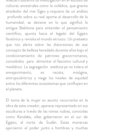
Mascaró sustenta su investigación en el estudio de
culturas ancestrales como la cicládica, que gravita
alrededor del mar Egeo y requiere de un análisis
profundo sobre su real aporte al desarrollo de la
humanidad; se detiene en lo que significó la
antigua Babilonia para entender el pensamiento
científico; apunta hacia el legado del Egipto
faraónico y revisita el mundo etrusco. Un pretexto
que nos alerta sobre las distorsiones de ese
concepto de belleza heredado durante años bajo el
condicionamiento de patrones grecorromanos,
concebidos para alimentar el fascismo cultural y
mediático. La segregación estética ya no tolera el
envejecimiento, es racista, misógina,
antropocéntrica y niega los niveles de equidad
entre los diferentes ecosistemas que confluyen en
el planeta.
El tema de la mujer es asunto recurrente en la
obra de este creador, aparece representado en sus
esculturas a través de las reinas nubias, conocidas
como Kandake, ellas gobernaron en el sur de
Egipto, al norte de Sudán. Estas monarcas
ejercieron el poder junto a hombres y muchas