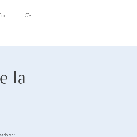
Bio
CV
e la
ntada por